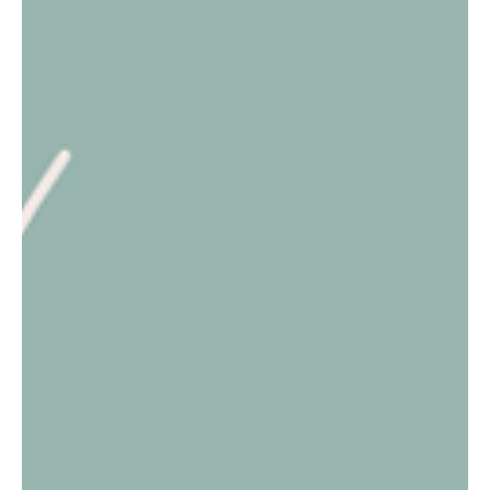
28. jan. 2025
Vil du bli en av oss?
Vi har et ledig behandlingsrom til leie i salongen. Ta kontakt
med Jenny på 400 88 630 hvis du er interessert eller har
spørsmål.