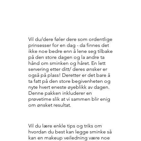
STYLING
Brudestyling med og uten forlover
Vil du/dere føler dere som ordentlige
prinsesser for en dag - da finnes det
ikke noe bedre enn å lene seg tilbake
på den store dagen og la andre ta
hånd om sminken og håret. En lett
servering etter ditt/ deres ønsker er
også på plass! Deretter er det bare å
ta fatt på den store begivenheten og
nyte hvert eneste øyeblikk av dagen.
Denne pakken inkluderer en
prøvetime slik at vi sammen blir enig
om ønsket resultat.
Makeup veiledning
Vil du lære enkle tips og triks om
hvordan du best kan legge sminke så
kan en makeup veiledning være noe