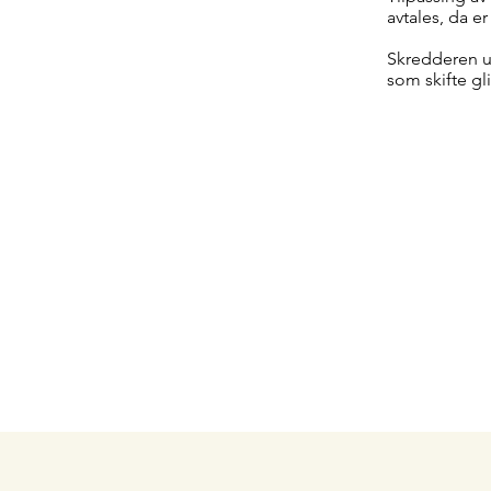
avtales, da 
Skredderen ut
som skifte gl