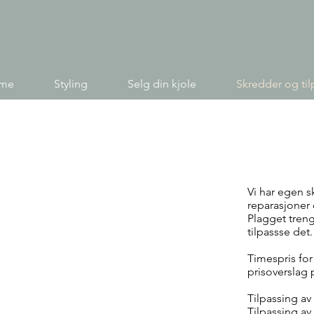
ime
Styling
Selg din kjole
Skredder og til
Skred
Vi har egen s
reparasjoner 
Plagget treng
tilpassse det.
Timespris for 
prisoverslag
Tilpassing av
Tilpassing av