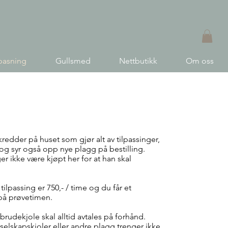
pasning
Gullsmed
Nettbutikk
Om oss
der og Tilpassing
kredder på huset som gjør alt av tilpassinger,
og syr også opp nye plagg på bestilling.
er ikke være kjøpt her for at han skal
tilpassing er 750,- / time og du får et
 på prøvetimen.
 brudekjole skal alltid avtales på forhånd.
 selskapskjoler eller andre plagg trenger ikke