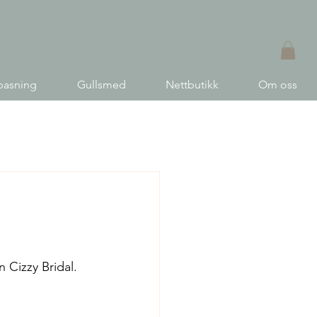
pasning
Gullsmed
Nettbutikk
Om oss
 Cizzy Bridal. 