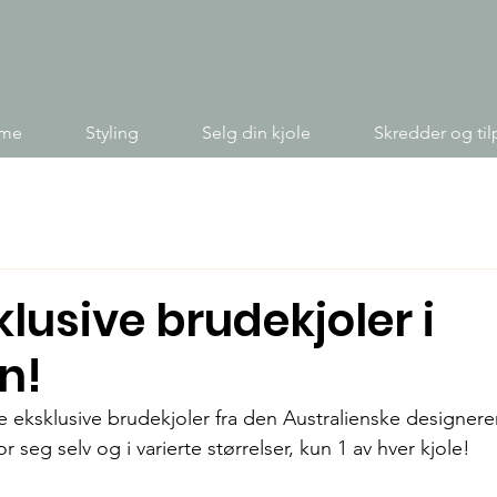
ime
Styling
Selg din kjole
Skredder og til
lusive brudekjoler i
n!
ye eksklusive brudekjoler fra den Australienske designeren
r seg selv og i varierte størrelser, kun 1 av hver kjole! 