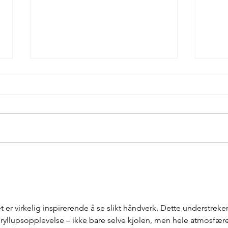
Vil 
Brudekveld 19 mars
t er virkelig inspirerende å se slikt håndverk. Dette understreker
 bryllupsopplevelse – ikke bare selve kjolen, men hele atmosfær