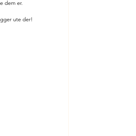
ne dem er. 
igger ute der! 