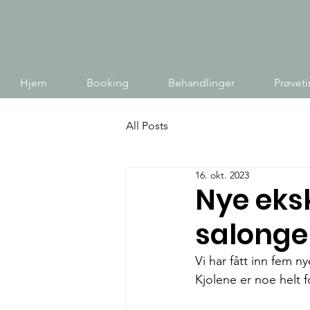
Hjem
Booking
Behandlinger
Prøvet
All Posts
16. okt. 2023
Nye eksk
salonge
Vi har fått inn fem n
Kjolene er noe helt fo