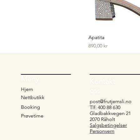
Hurtig
Apatita
Pris
890,00 kr
Meny
Kontakt
oss
Hjem
Nettbutikk
post@frutjernsli.no
Booking
Tlf: 400 88 630
Gladbakkvegen 21
Prøvetime
2070 Råholt
Salgsbetingelser
Personvern