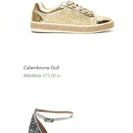
Hurtigvisning
Calambrone Gull
Vanlig pris
Salgspris
550,00 kr
275,00 kr