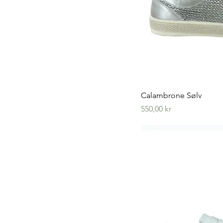
Hurtig
Calambrone Sølv
Pris
550,00 kr