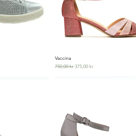
visning
Hurtigvisning
Vaccina
Vanlig pris
Salgspris
750,00 kr
375,00 kr