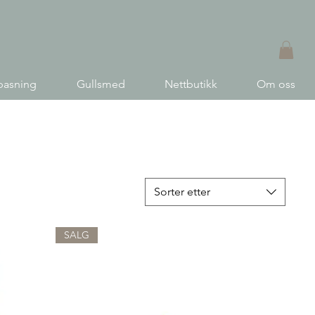
pasning
Gullsmed
Nettbutikk
Om oss
Sorter etter
SALG