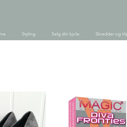
ime
Styling
Selg din kjole
Skredder og til