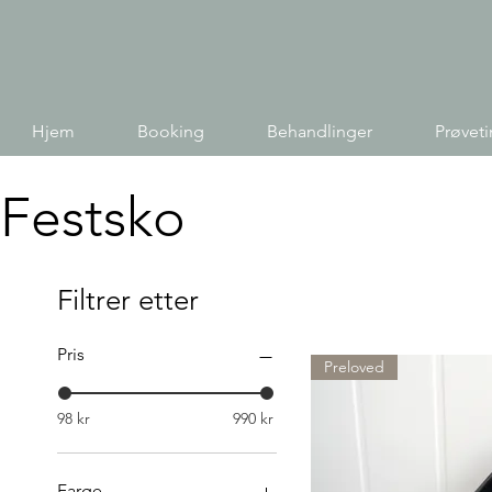
Hjem
Booking
Behandlinger
Prøvet
Festsko
Filtrer etter
Pris
Preloved
98 kr
990 kr
Farge