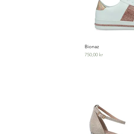
Hurtig
Bionaz
Pris
750,00 kr