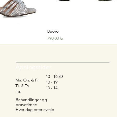
visning
Hurtigvisning
Buoro
Pris
790,00 kr
Åpningstider
10 - 16.30
Ma. On. & Fr.
10 - 19
Ti. & To.
10 - 14
Lø.
Behandlinger og
prøvetimer:
Hver dag etter avtale