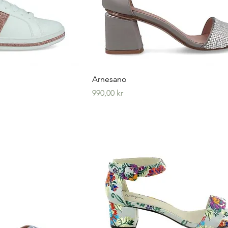
visning
Hurtigvisning
Arnesano
Pris
990,00 kr