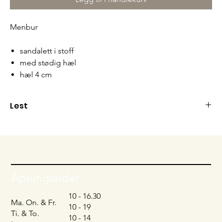
Menbur
sandalett i stoff
med stødig hæl
hæl 4 cm
Lest
Passer normal fot
Åpningstider
10 - 16.30
Ma. On. & Fr.
10 - 19
Ti. & To.
10 - 14