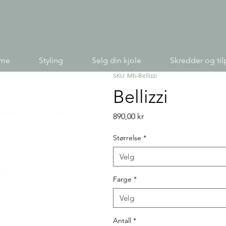
ime
Styling
Selg din kjole
Skredder og til
SKU: Mb-Bellizzi
Bellizzi
Pris
890,00 kr
Størrelse
*
Velg
Farge
*
Velg
Antall
*