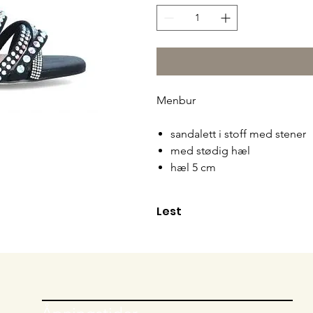
Menbur
sandalett i stoff med stener
med stødig hæl
hæl 5 cm
Lest
Passer normal fot