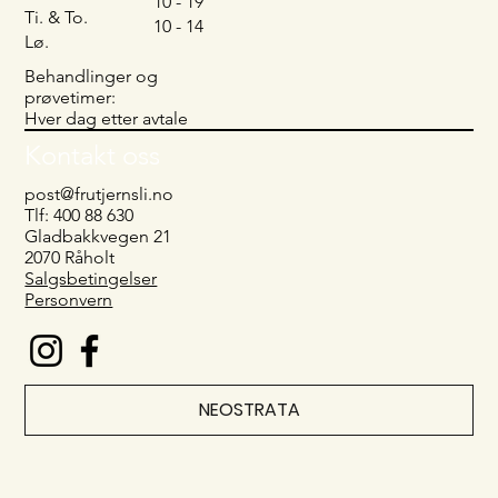
10 - 19
Ti. & To.
10 - 14
Lø.
Behandlinger og
prøvetimer:
Hver dag etter avtale
Kontakt oss
post@frutjernsli.no
Tlf: 400 88 630
Gladbakkvegen 21
2070 Råholt
Salgsbetingelser
Personvern
NEOSTRATA