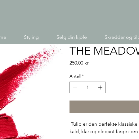
ime
Styling
Selg din kjole
Skredder og til
THE MEADOW
Pris
250,00 kr
Antall
*
Tulip er den perfekte klassiske 
kald, klar og elegant farge som al