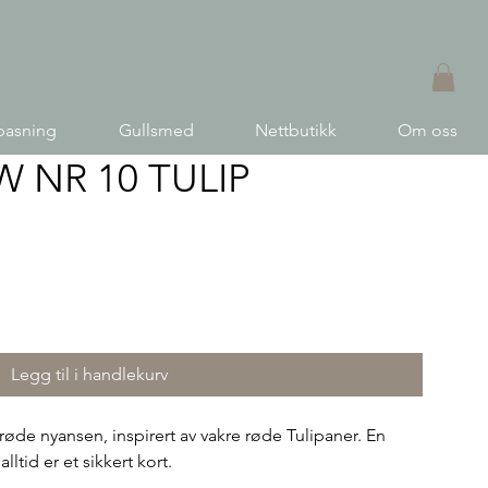
pasning
Gullsmed
Nettbutikk
Om oss
 NR 10 TULIP
Legg til i handlekurv
røde nyansen, inspirert av vakre røde Tulipaner. En
ltid er et sikkert kort.