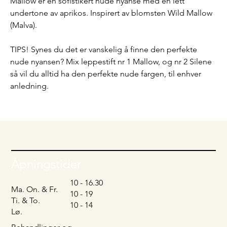
Mallow er en sofistikert nude nyanse med en lett
undertone av aprikos. Inspirert av blomsten Wild Mallow
(Malva).
TIPS! Synes du det er vanskelig å finne den perfekte
nude nyansen? Mix leppestift nr 1 Mallow, og nr 2 Silene
så vil du alltid ha den perfekte nude fargen, til enhver
anledning.
Åpningstider
10 - 16.30
Ma. On. & Fr.
10 - 19
Ti. & To.
10 - 14
Lø.