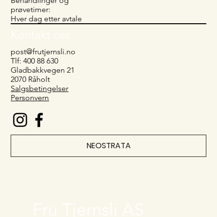
Behandlinger og
prøvetimer:
Hver dag etter avtale
Kontakt oss
post@frutjernsli.no
Tlf: 400 88 630
Gladbakkvegen 21
2070 Råholt
Salgsbetingelser
Personvern
NEOSTRATA
Fru Tjernsli AS