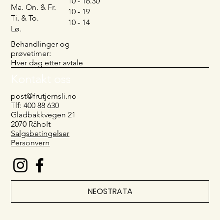
10 - 16.30
Ma. On. & Fr.
10 - 19
Ti. & To.
10 - 14
Lø.
Behandlinger og
prøvetimer:
Hver dag etter avtale
Kontakt oss
post@frutjernsli.no
Tlf: 400 88 630
Gladbakkvegen 21
2070 Råholt
Salgsbetingelser
Personvern
NEOSTRATA