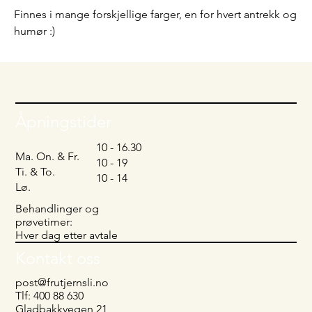
Finnes i mange forskjellige farger, en for hvert antrekk og
humør :)
Åpningstider
10 - 16.30
Ma. On. & Fr.
10 - 19
Ti. & To.
10 - 14
Lø.
Behandlinger og
prøvetimer:
Hver dag etter avtale
Kontakt oss
post@frutjernsli.no
Tlf: 400 88 630
Gladbakkvegen 21