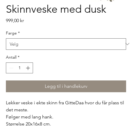
Skinnveske med dusk
Pris
999,00 kr
Farge
*
Antall
*
Legg til i handlekurv
Lekker veske i ekte skinn fra GitteDaa hvor du får plass til
det meste.
Følger med lang hank.
Størrelse 20x16x8 cm.