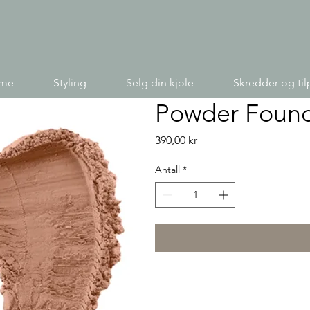
ime
Styling
Selg din kjole
Skredder og til
Powder Founda
Pris
390,00 kr
Antall
*