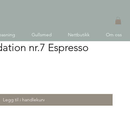
pasning
Gullsmed
Nettbutikk
Om oss
tion nr.7 Espresso
Legg til i handlekurv