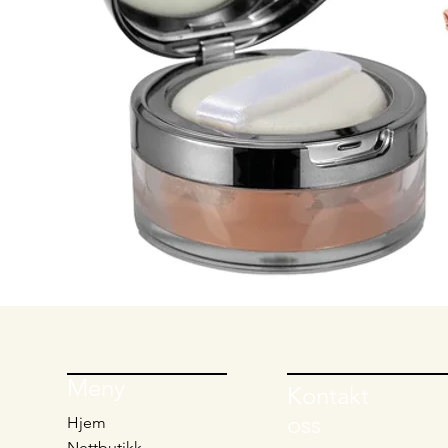
Meny
Kontakt
oss
Hjem
Nettbutikk