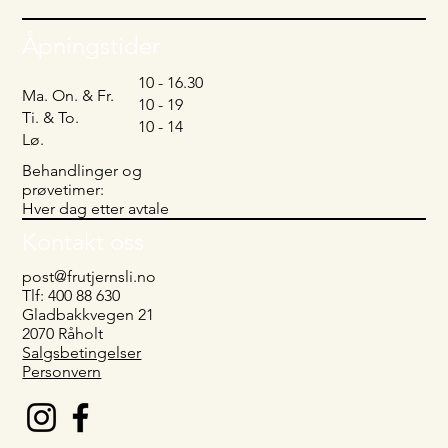
Åpningstider
10 - 16.30
Ma. On. & Fr.
10 - 19
Ti. & To.
10 - 14
Lø.
Behandlinger og
prøvetimer:
Hver dag etter avtale
Kontakt oss
post@frutjernsli.no
Tlf: 400 88 630
Gladbakkvegen 21
2070 Råholt
Salgsbetingelser
Personvern