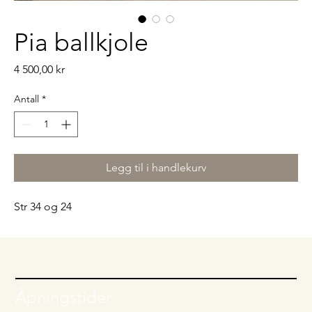
Pia ballkjole
Pris
4 500,00 kr
Antall
*
Legg til i handlekurv
Str 34 og 24
Åpningstider