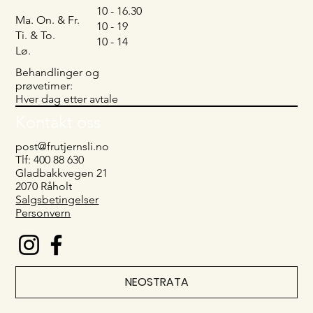
10 - 16.30
Ma. On. & Fr.
10 - 19
Ti. & To.
10 - 14
Lø.
Behandlinger og
prøvetimer:
Hver dag etter avtale
Kontakt oss
post@frutjernsli.no
Tlf: 400 88 630
Gladbakkvegen 21
2070 Råholt
Salgsbetingelser
Personvern
NEOSTRATA