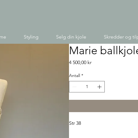
ime
Styling
Selg din kjole
Skredder og til
Marie ballkjol
Pris
4 500,00 kr
Antall
*
Str 38