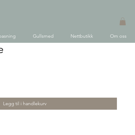
pasning
Gullsmed
Nettbutikk
Om oss
e
Legg til i handlekurv