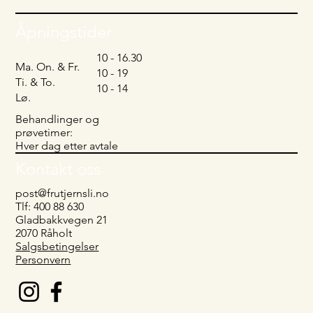
Åpningstider
10 - 16.30
Ma. On. & Fr.
10 - 19
Ti. & To.
10 - 14
Lø.
Behandlinger og
prøvetimer:
Hver dag etter avtale
Kontakt oss
post@frutjernsli.no
Tlf: 400 88 630
Gladbakkvegen 21
2070 Råholt
Salgsbetingelser
Personvern