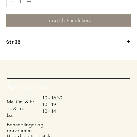
Legg til i handlekurv
Str 36
Åpen rygg med slep
Åpningstider
10 - 16.30
Ma. On. & Fr.
10 - 19
Ti. & To.
10 - 14
Lø.
Behandlinger og
prøvetimer:
Hver dag etter avtale