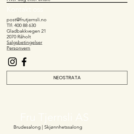
Kontakt oss
post@frutjernsli.no
Tlf: 400 88 630
Gladbakkvegen 21
2070 Råholt
Salgsbetingelser
Personvern
NEOSTRATA
Fru Tjernsli AS
Brudesalong | Skjønnhetssalong