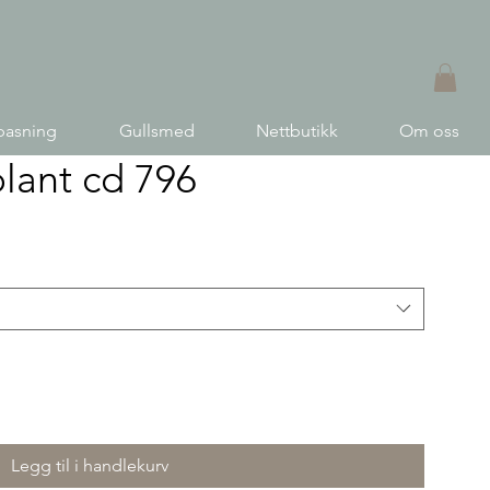
pasning
Gullsmed
Nettbutikk
Om oss
lant cd 796
Legg til i handlekurv