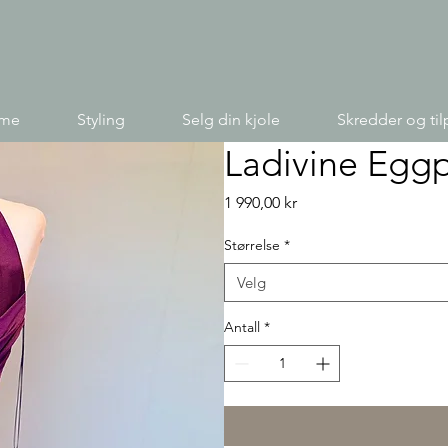
ime
Styling
Selg din kjole
Skredder og til
Ladivine Eggp
Pris
1 990,00 kr
Størrelse
*
Velg
Antall
*