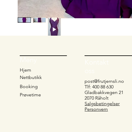
Meny
Kontakt
oss
Hjem
Nettbutikk
post@frutjernsli.no
Booking
Tlf: 400 88 630
Gladbakkvegen 21
Prøvetime
2070 Råholt
Salgsbetingelser
Personvern