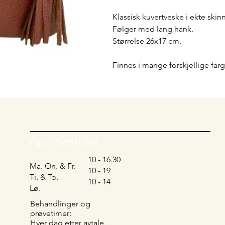
Klassisk kuvertveske i ekte skinn
Følger med lang hank.
Størrelse 26x17 cm.
Finnes i mange forskjellige farg
Åpningstider
10 - 16.30
Ma. On. & Fr.
10 - 19
Ti. & To.
10 - 14
Lø.
Behandlinger og
prøvetimer:
Hver dag etter avtale