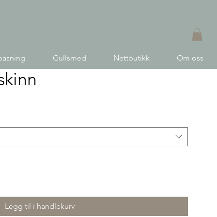
pasning
Gullsmed
Nettbutikk
Om oss
skinn
Legg til i handlekurv