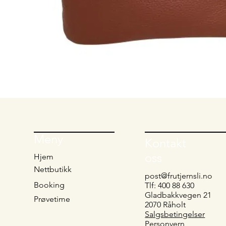
Meny
Kontakt
oss
Hjem
Nettbutikk
post@frutjernsli.no
Booking
Tlf: 400 88 630
Gladbakkvegen 21
Prøvetime
2070 Råholt
Salgsbetingelser
Personvern