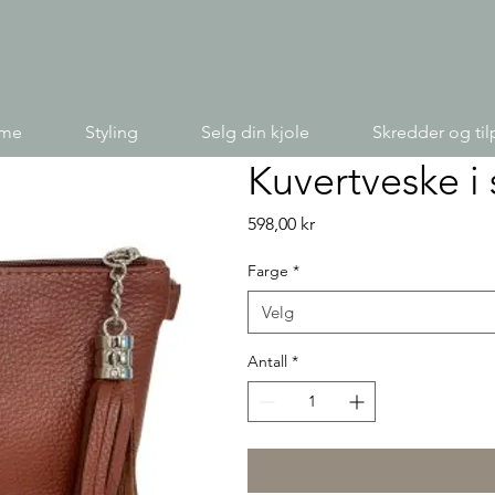
ime
Styling
Selg din kjole
Skredder og til
Kuvertveske i 
Pris
598,00 kr
Farge
*
Velg
Antall
*