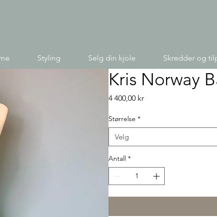
ime
Styling
Selg din kjole
Skredder og til
Kris Norway B
Pris
4 400,00 kr
Størrelse
*
Velg
Antall
*