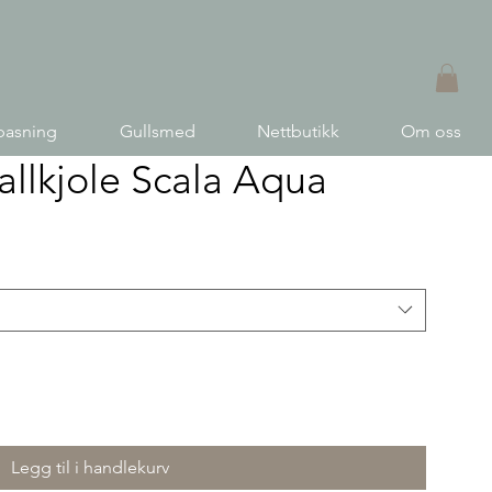
pasning
Gullsmed
Nettbutikk
Om oss
allkjole Scala Aqua
Legg til i handlekurv