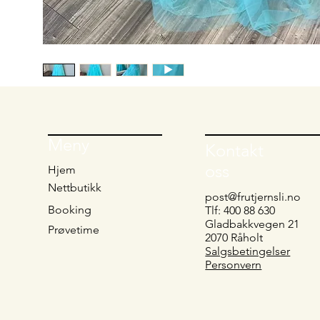
Meny
Kontakt
oss
Hjem
Nettbutikk
post@frutjernsli.no
Booking
Tlf: 400 88 630
Gladbakkvegen 21
Prøvetime
2070 Råholt
Salgsbetingelser
Personvern