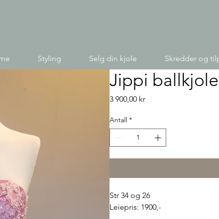
ime
Styling
Selg din kjole
Skredder og til
Jippi ballkjole
Pris
3 900,00 kr
Antall
*
Str 34 og 26
Leiepris: 1900,-