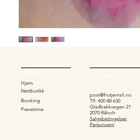
Meny
Kontakt
oss
Hjem
Nettbutikk
post@frutjernsli.no
Booking
Tlf: 400 88 630
Gladbakkvegen 21
Prøvetime
2070 Råholt
Salgsbetingelser
Personvern