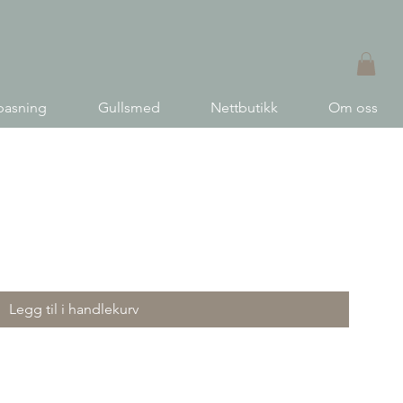
pasning
Gullsmed
Nettbutikk
Om oss
Legg til i handlekurv