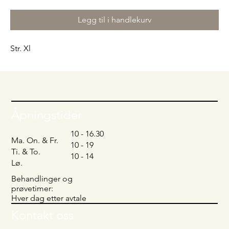
Legg til i handlekurv
Str. Xl
Åpningstider
10 - 16.30
Ma. On. & Fr.
10 - 19
Ti. & To.
10 - 14
Lø.
Behandlinger og
prøvetimer:
Hver dag etter avtale
Kontakt oss