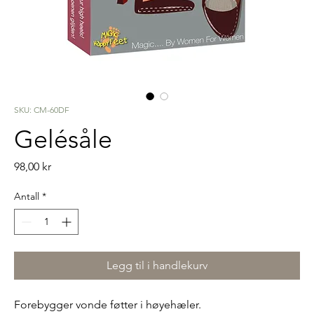
SKU: CM-60DF
Gelésåle
Pris
98,00 kr
Antall
*
Legg til i handlekurv
Forebygger vonde føtter i høyehæler.