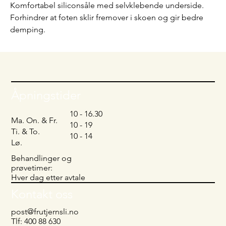
Komfortabel siliconsåle med selvklebende underside.
Forhindrer at foten sklir fremover i skoen og gir bedre
demping.
Åpningstider
10 - 16.30
Ma. On. & Fr.
10 - 19
Ti. & To.
10 - 14
Lø.
Behandlinger og
prøvetimer:
Hver dag etter avtale
Kontakt oss
post@frutjernsli.no
Tlf: 400 88 630