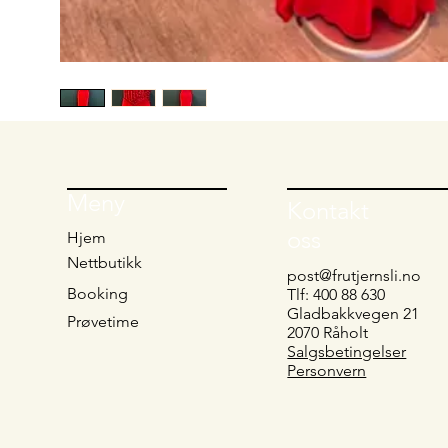
Meny
Kontakt
oss
Hjem
Nettbutikk
post@frutjernsli.no
Booking
Tlf: 400 88 630
Gladbakkvegen 21
Prøvetime
2070 Råholt
Salgsbetingelser
Personvern