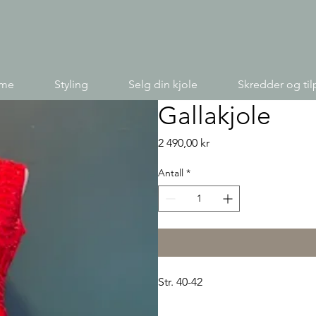
ime
Styling
Selg din kjole
Skredder og til
Gallakjole
Pris
2 490,00 kr
Antall
*
Str. 40-42