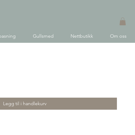
pasning
Gullsmed
Nettbutikk
Om oss
Legg til i handlekurv