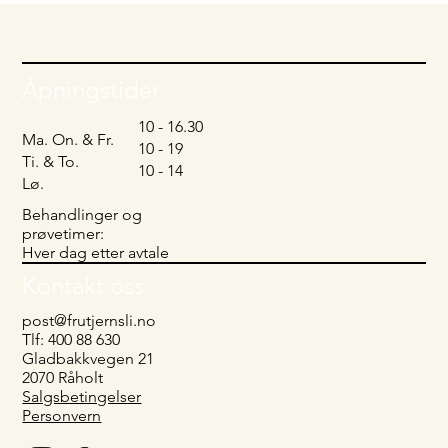
Åpningstider
10 - 16.30
Ma. On. & Fr.
10 - 19
Ti. & To.
10 - 14
Lø.
Behandlinger og
prøvetimer:
Hver dag etter avtale
Kontakt oss
post@frutjernsli.no
Tlf: 400 88 630
Gladbakkvegen 21
2070 Råholt
Salgsbetingelser
Personvern