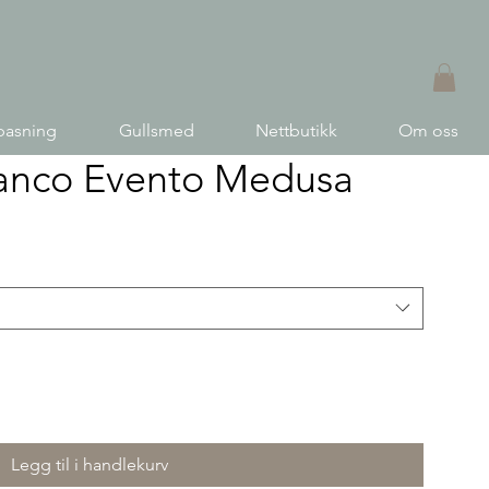
pasning
Gullsmed
Nettbutikk
Om oss
ianco Evento Medusa
Legg til i handlekurv