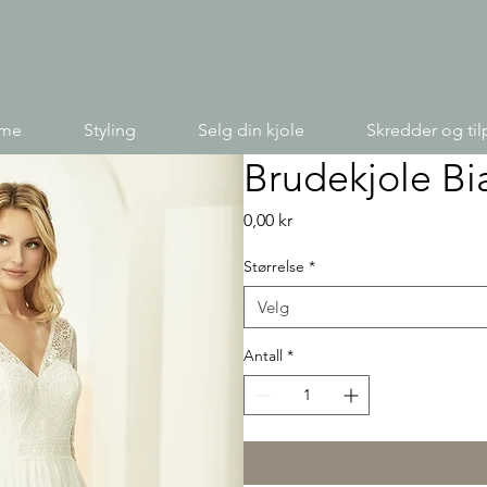
ime
Styling
Selg din kjole
Skredder og til
Brudekjole B
Pris
0,00 kr
Størrelse
*
Velg
Antall
*