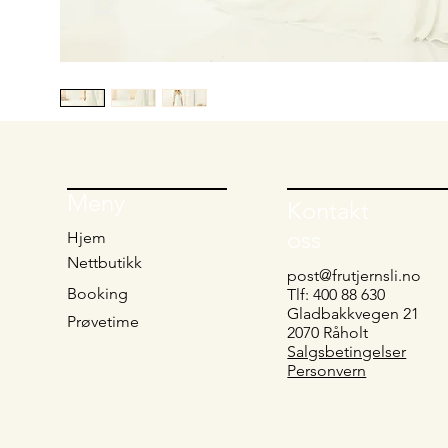
Meny
Kontakt
oss
Hjem
Nettbutikk
post@frutjernsli.no
Booking
Tlf: 400 88 630
Gladbakkvegen 21
Prøvetime
2070 Råholt
Salgsbetingelser
Personvern