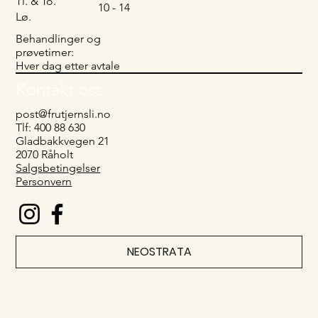
Ti. & To.
10 - 14
Lø.
Behandlinger og
prøvetimer:
Hver dag etter avtale
Kontakt oss
post@frutjernsli.no
Tlf: 400 88 630
Gladbakkvegen 21
2070 Råholt
Salgsbetingelser
Personvern
NEOSTRATA