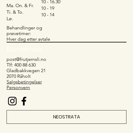
10 - 16.30
Ma. On. & Fr.
10 - 19
Ti. & To.
10 - 14
Lø.
Behandlinger og
prøvetimer:
Hver dag etter avtale
Kontakt oss
post@frutjernsli.no
Tlf: 400 88 630
Gladbakkvegen 21
2070 Råholt
Salgsbetingelser
Personvern
NEOSTRATA