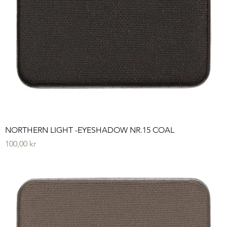
NORTHERN LIGHT -EYESHADOW NR.15 COAL
Pris
100,00 kr