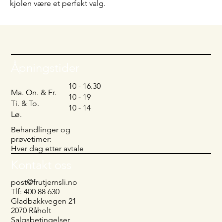
kjolen være et perfekt valg.
Åpningstider
10 - 16.30
Ma. On. & Fr.
10 - 19
Ti. & To.
10 - 14
Lø.
Behandlinger og
prøvetimer:
Hver dag etter avtale
Kontakt oss
post@frutjernsli.no
Tlf: 400 88 630
Gladbakkvegen 21
2070 Råholt
Salgsbetingelser