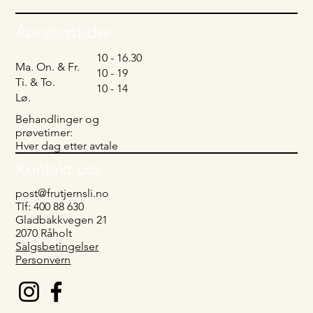
Åpningstider
10 - 16.30
Ma. On. & Fr.
10 - 19
Ti. & To.
10 - 14
Lø.
Behandlinger og
prøvetimer:
Hver dag etter avtale
Kontakt oss
post@frutjernsli.no
Tlf: 400 88 630
Gladbakkvegen 21
2070 Råholt
Salgsbetingelser
Personvern